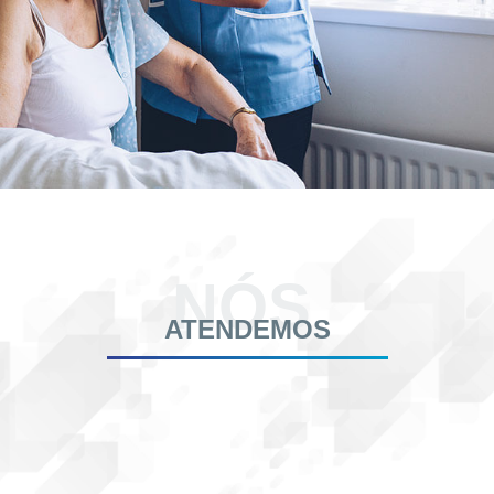
NÓS
ATENDEMOS