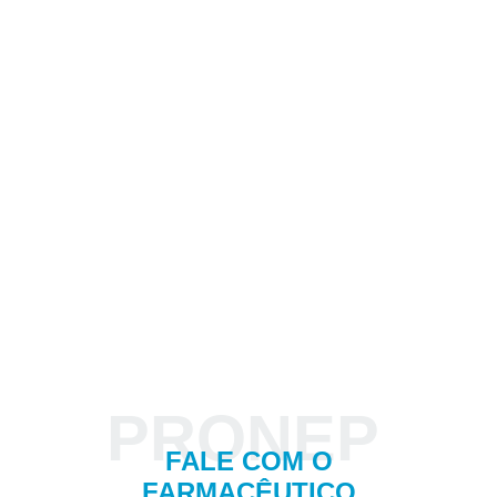
** ATENÇÃO **
Este canal é exclusivo para esclarecimento de dúvidas e
orientações sobre Farmácia Clínica.
Para assuntos urgentes como reações adversas
imediatas e/ou ligados a suprimentos e logística (falta de
medicamentos, trocas, envio de prescrição, entre outros)
favor entrar em contato com nosso
0800 677 6637
.
PRONEP
FALE COM O
FARMACÊUTICO