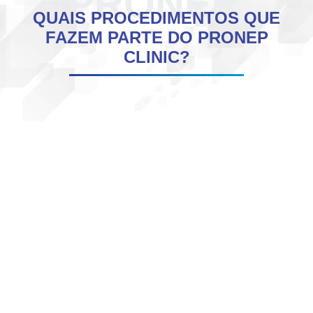
PRONEP
QUAIS PROCEDIMENTOS QUE
FAZEM PARTE DO PRONEP
CLINIC?
Administração de medicamentos por via
parenteral
(subcutânea, intravenosa, intramuscular ou
intradérmica)