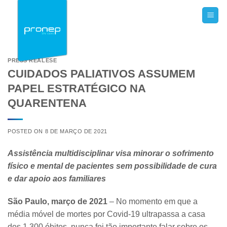
Skip
to
content
PRESS REALESE
CUIDADOS PALIATIVOS ASSUMEM
PAPEL ESTRATÉGICO NA
QUARENTENA
POSTED ON
8 DE MARÇO DE 2021
Assistência multidisciplinar visa minorar o sofrimento
físico e mental de pacientes sem possibilidade de cura
e dar apoio aos familiares
São Paulo, março de 2021
– No momento em que a
média móvel de mortes por Covid-19 ultrapassa a casa
dos 1.300 óbitos, nunca foi tão importante falar sobre os