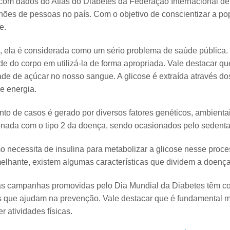
com dados do Atlas do Diabetes da Federação Internacional de 
lhões de pessoas no país. Com o objetivo de conscientizar a 
e.
, ela é considerada como um sério problema de saúde pública. 
e do corpo em utilizá-la de forma apropriada. Vale destacar qu
de de açúcar no nosso sangue. A glicose é extraída através dos
e energia.
to de casos é gerado por diversos fatores genéticos, ambienta
ionada com o tipo 2 da doença, sendo ocasionados pelo sedenta
o necessita de insulina para metabolizar a glicose nesse pro
lhante, existem algumas características que dividem a doença e
as campanhas promovidas pelo Dia Mundial da Diabetes têm com
s que ajudam na prevenção. Vale destacar que é fundamental m
er atividades físicas.