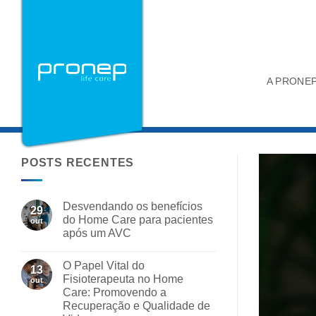
Skip
to
content
A PRONE
POSTS RECENTES
Desvendando os benefícios
29
do Home Care para pacientes
out
após um AVC
O Papel Vital do
13
Fisioterapeuta no Home
out
Care: Promovendo a
Recuperação e Qualidade de