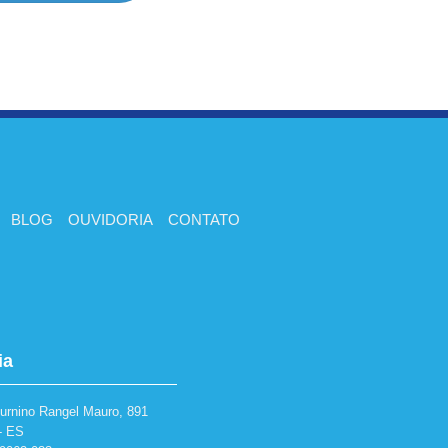
BLOG
OUVIDORIA
CONTATO
ia
turnino Rangel Mauro, 891
 - ES