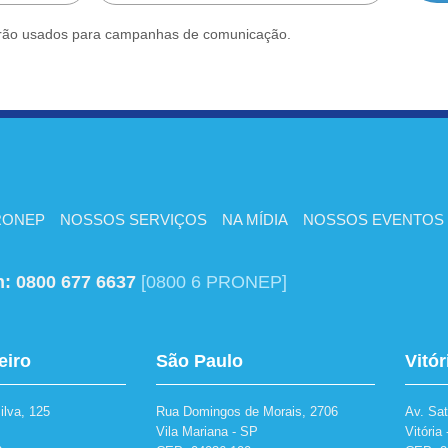
rão usados para campanhas de comunicação.
RONEP
NOSSOS SERVIÇOS
NA MÍDIA
NOSSOS EVENTOS
h:
0800 677 6637
[0800 6 PRONEP]
eiro
São Paulo
Vitór
lva, 125
Rua Domingos de Morais, 2706
Av. Sa
Vila Mariana - SP
Vitória