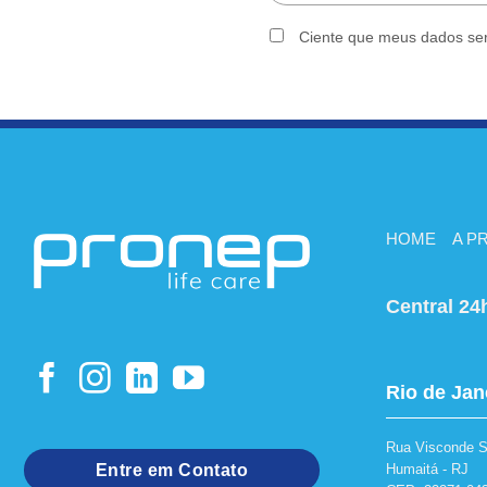
Ciente que meus dados se
HOME
A P
Central 24
Rio de Jan
Rua Visconde Si
Humaitá - RJ
Entre em Contato