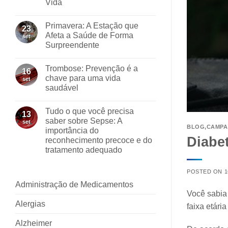
Vida
Primavera: A Estação que
23
Afeta a Saúde de Forma
set
Surpreendente
Trombose: Prevenção é a
16
chave para uma vida
set
saudável
Tudo o que você precisa
13
saber sobre Sepse: A
set
BLOG
,
CAMPA
importância do
Diabet
reconhecimento precoce e do
tratamento adequado
POSTED ON
1
Administração de Medicamentos
Você sabia
Alergias
faixa etári
Alzheimer