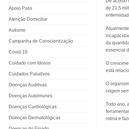
De acordo 
de 21,5 mi
Apoio Pass
enfermidad
Atenção Domiciliar
Atualmente
Autismo
incapacidad
Campanha de Conscientização
da quantida
essencial d
Covid-19
Cuidado com Idosos
O crescimen
está relac
Cuidados Paliativos
O organism
Doenças Auditivas
origem seme
Doenças Autoimunes
Todo ano, 
Doenças Cardiológicas
ferramenta
Doenças Dermatológicas
rotina e faz
Doenças do Fígado