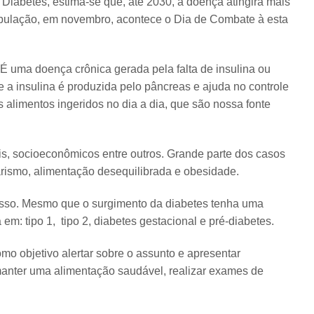
Diabetes, estima-se que, até 2030, a doença atingirá mais
população, em novembro, acontece o Dia de Combate à esta
É uma doença crônica gerada pela falta de insulina ou
e a insulina é produzida pelo pâncreas e ajuda no controle
 alimentos ingeridos no dia a dia, que são nossa fonte
is, socioeconômicos entre outros. Grande parte dos casos
rismo, alimentação desequilibrada e obesidade.
cesso. Mesmo que o surgimento da diabetes tenha uma
m: tipo 1, tipo 2, diabetes gestacional e pré-diabetes.
o objetivo alertar sobre o assunto e apresentar
anter uma alimentação saudável, realizar exames de